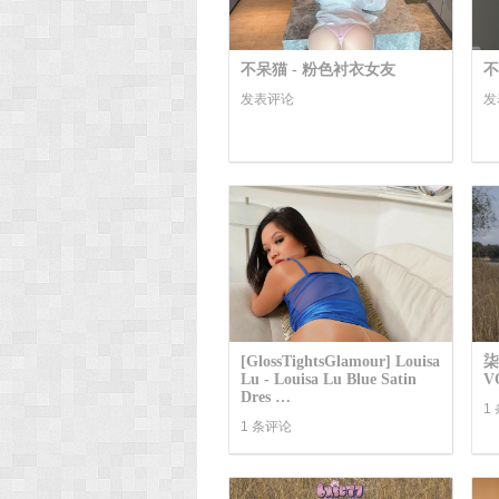
不呆猫 - 粉色衬衣女友
不
发表评论
发
[GlossTightsGlamour] Louisa
柒
Lu - Louisa Lu Blue Satin
V
Dres …
1
1 条评论