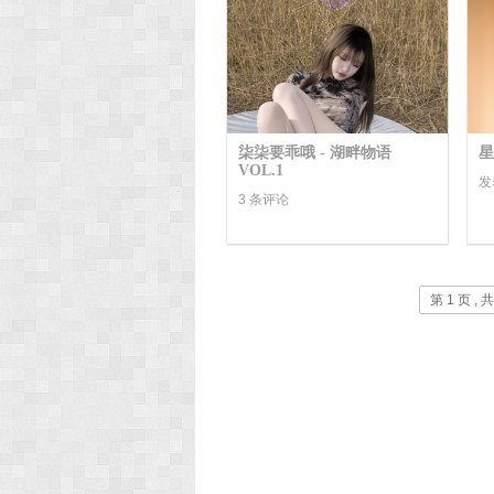
柒柒要乖哦 - 湖畔物语
星
VOL.1
发
3 条评论
第 1 页 , 共