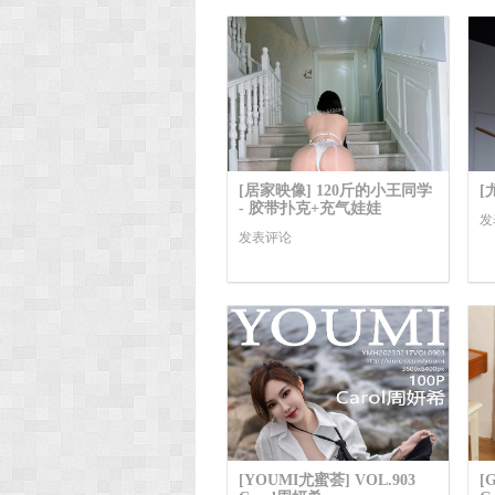
[居家映像] 120斤的小王同学
[
- 胶带扑克+充气娃娃
发
发表评论
[YOUMI尤蜜荟] VOL.903
[G