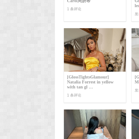
Carol周妍希
Gr
le
1 条评论
发
[GlossTightsGlamour]
[G
Natalia Forrest in yellow
Mo
with tan gl …
发
1 条评论