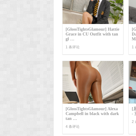
[GlossTightsGlamour] Hattie
[G
Grace in CU Outfit with tan
Da
gl …
M
1 条评论
1
[GlossTightsGlamour] Alexa
[
Campbell in black with dark
-
tan …
2
4 条评论