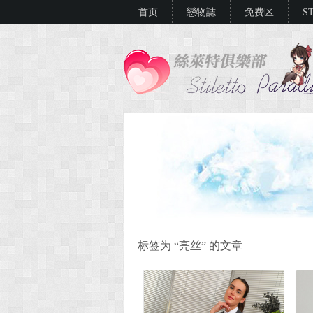
首页
戀物誌
免费区
S
标签为 “亮丝” 的文章