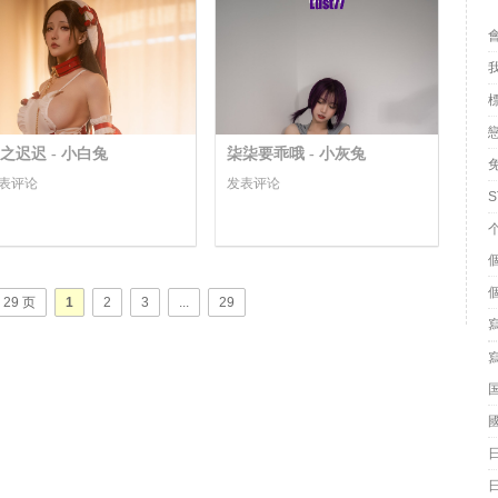
之迟迟 - 小白兔
柒柒要乖哦 - 小灰兔
表评论
发表评论
S
 29 页
1
2
3
...
29