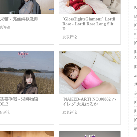
[
[
呆猫 - 亮丝纯欲教师
[GlossTightsGlamour] Lottii
Rose - Lottii Rose Long Slit
[
表评论
D …
m
发表评论
[
[
S
[
Z
柒要乖哦 - 湖畔物语
[NAKED-ART] NO.00882 ハ
[
OL.2
イレグ 大見はるか
[
 条评论
发表评论
[
轩