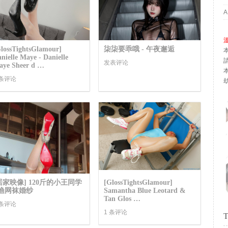
lossTightsGlamour]
柒柒要乖哦 - 午夜邂逅
nielle Maye - Danielle
发表评论
aye Sheer d …
 条评论
居家映像] 120斤的小王同学
[GlossTightsGlamour]
 渔网袜婚纱
Samantha Blue Leotard &
Tan Glos …
 条评论
1 条评论