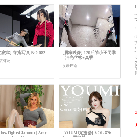
尤蜜丝] 穿搭写真 NO.082
[居家映像] 120斤的小王同学
- 油亮丝袜+真香
表评论
发表评论
lossTightsGlamour] Amy
[YOUMI尤蜜荟] VOL.876