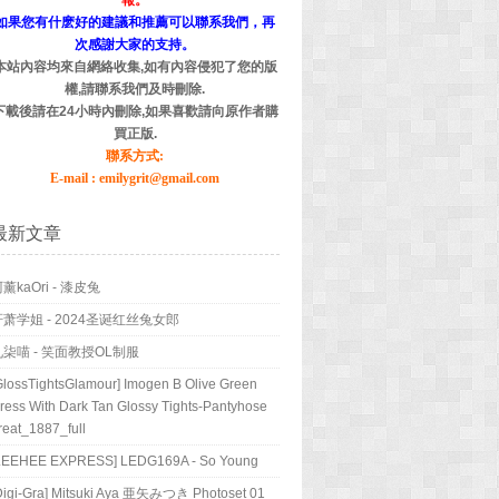
報。
如果您有什麽好的建議和推薦可以聯系我們，再
次感謝大家的支持。
本站內容均來自網絡收集,如有內容侵犯了您的版
權,請聯系我們及時刪除.
下載後請在24小時內刪除,如果喜歡請向原作者購
買正版.
聯系方式:
E-mail : emilygrit@gmail.com
最新文章
薰kaOri - 漆皮兔
轩萧学姐 - 2024圣诞红丝兔女郎
九柒喵 - 笑面教授OL制服
GlossTightsGlamour] Imogen B Olive Green
ress With Dark Tan Glossy Tights-Pantyhose
reat_1887_full
LEEHEE EXPRESS] LEDG169A - So Young
Digi-Gra] Mitsuki Aya 亜矢みつき Photoset 01