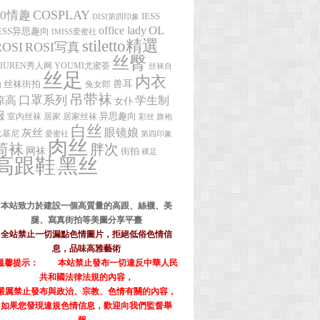
COSPLAY
10情趣
IESS
DISI第四印象
office lady
OL
IESS异思趣向
IMISS爱蜜社
stiletto精選
ROSI
ROSI写真
丝臀
XIUREN秀人网
YOUMI尤蜜荟
丝袜自
丝足
内衣
兽耳
丝袜街拍
拍
兔女郎
吊带袜
口罩系列
凉高
学生制
女仆
服
异思趣向
室内丝袜
居家
居家丝袜
彩丝
旗袍
白丝
眼镜娘
灰丝
比基尼
爱蜜社
第四印象
肉丝
筒袜
胖次
网袜
街拍
裸足
高跟鞋
黑丝
本站致力於建設一個高質量的高跟、絲襪、美
腿、寫真街拍等美圖分享平臺
全站禁止一切漏點色情圖片，拒絕低俗色情信
息，品味高雅藝術
溫馨提示：
本站禁止發布一切違反中華人民
共和國法律法規的內容，
嚴厲禁止發布與政治、宗教、色情有關的內容，
如果您發現違規色情信息，歡迎向我們監督舉