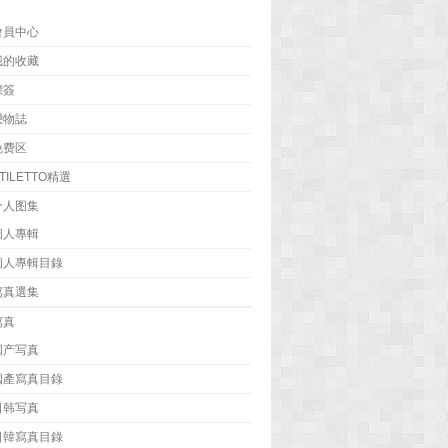
會員中心
我的收藏
標簽
戀物誌
免费区
TILETTO精選
个人图集
個人專輯
個人專輯目錄
寫真選集
寫真
国产写真
國產寫真目錄
日韩写真
日韓寫真目錄