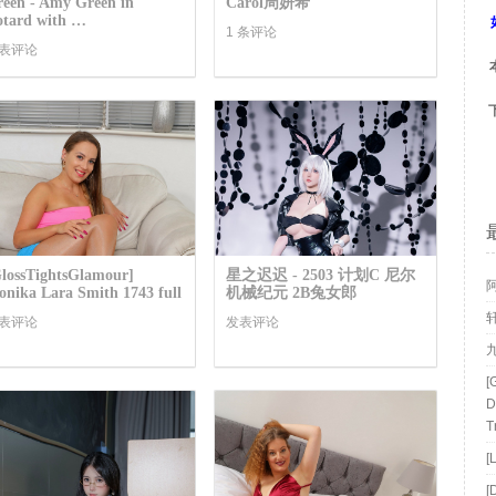
een - Amy Green in
Carol周妍希
otard with …
1 条评论
表评论
lossTightsGlamour]
星之迟迟 - 2503 计划C 尼尔
阿
nika Lara Smith 1743 full
机械纪元 2B兔女郎
表评论
发表评论
[
D
T
[
[