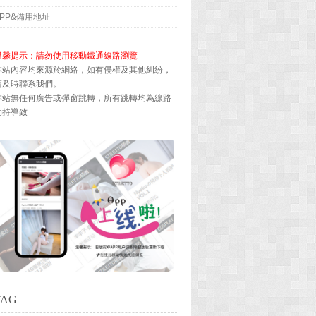
APP&備用地址
溫馨提示：請勿使用移動鐵通線路瀏覽
本站內容均來源於網絡，如有侵權及其他糾紛，
請及時聯系我們。
本站無任何廣告或彈窗跳轉，所有跳轉均為線路
劫持導致
TAG