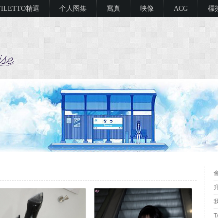
TILETTO精選
个人图集
寫真
映像
ACG
標
升
T