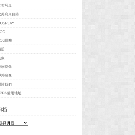
欧美写真
歐美寫真目錄
OSPLAY
CG
ACG圖集
画册
映像
居家映像
戶外映像
關於我們
APP&備用地址
归档
归
档