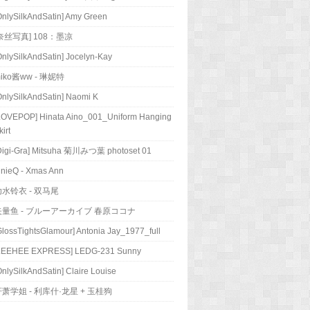
OnlySilkAndSatin] Amy Green
奈丝写真] 108：墨凉
OnlySilkAndSatin] Jocelyn-Kay
iko酱ww - 琳妮特
OnlySilkAndSatin] Naomi K
LOVEPOP] Hinata Aino_001_Uniform Hanging
kirt
Digi-Gra] Mitsuha 菊川みつ葉 photoset 01
inieQ - Xmas Ann
幼水铃衣 - 双马尾
矢量鱼 - ブルーアーカイブ 春原ココナ
GlossTightsGlamour] Antonia Jay_1977_full
LEEHEE EXPRESS] LEDG-231 Sunny
OnlySilkAndSatin] Claire Louise
萧学姐 - 利库什·龙星 + 玉桂狗